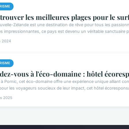
RISME
trouver les meilleures plages pour le su
uvelle-Zélande est une destination de rêve pour tous les passion
s impressionnantes, ce pays est devenu un véritable sanctuaire po
n 2024
RISME
dez-vous à l'éco-domaine : hôtel écores
 à Pornic, cet éco-domaine offre une expérience unique alliant co
 pour les voyageurs soucieux de leur impact, cet hôtel écorespons
rs 2025