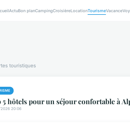
cueil
Actu
Bon plan
Camping
Croisière
Location
Tourisme
Vacance
Voy
tes touristiques
RISME
 5 hôtels pour un séjour confortable à A
/2026 20:06