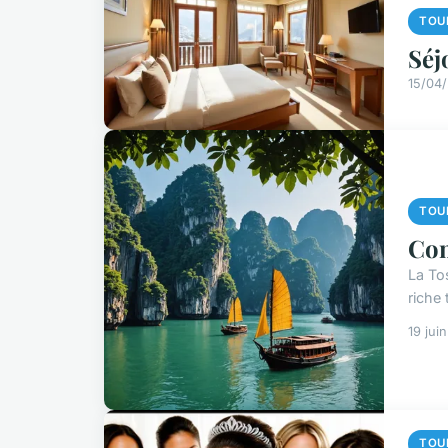
TOU
Séj
15/04
TOU
Com
La To
riche
19 jui
TOU