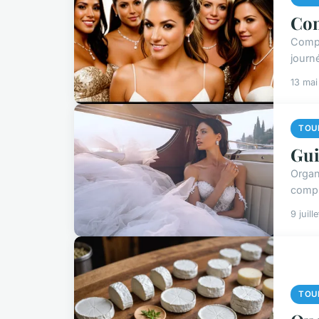
Com
Compr
journ
13 ma
TOU
Gui
Organ
compr
9 juill
TOU