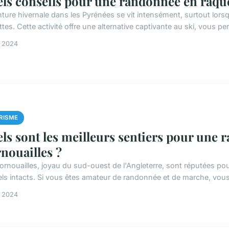
ls conseils pour une randonnée en raque
nture hivernale dans les Pyrénées se vit intensément, surtout lor
tes. Cette activité offre une alternative captivante au ski, vous per
n 2024
RISME
ls sont les meilleurs sentiers pour une
nouailles ?
ornouailles, joyau du sud-ouest de l'Angleterre, sont réputées pou
els intacts. Si vous êtes amateur de randonnée et de marche, vous
n 2024