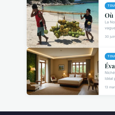
TOU
Où 
La No
vague
30 jui
TOU
Éva
Niché
Idéal
13 ma