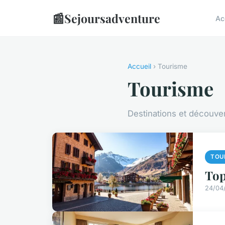
📰
Sejoursadventure
Ac
Accueil
› Tourisme
Tourisme
Destinations et découver
TOU
Top
24/04