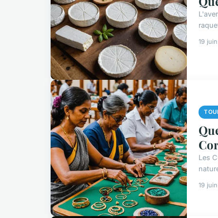
Que
L'ave
raquet
19 jui
TOU
Que
Cor
Les C
natur
19 jui