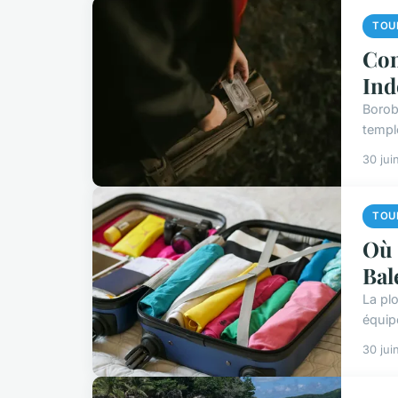
TOU
Com
Ind
Borob
templ
30 jui
TOU
Où 
Bal
La pl
équip
30 jui