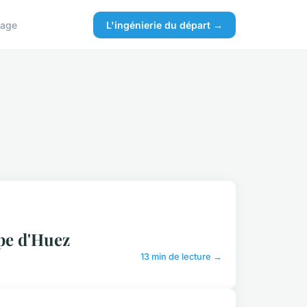
age
L'ingénierie du départ →
lpe d'Huez
13 min de lecture →